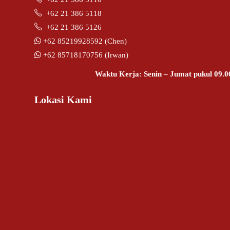
+62 21 386 5118
+62 21 386 5126
+62 85219928592 (Chen)
+62 85718170756 (Irwan)
Waktu Kerja: Senin – Jumat pukul 09.0
Lokasi Kami