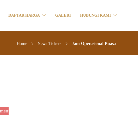
DAFTAR HARGA
GALERI
HUBUNGI KAMI
Home
News Tickers
Jam Operasional Puasa
alankan ibadah puasa. Selama masa puasa jam operasional marketing 