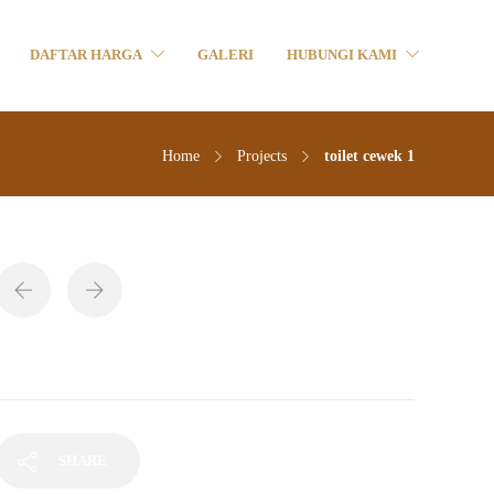
DAFTAR HARGA
GALERI
HUBUNGI KAMI
Home
Projects
toilet cewek 1
toilet cewek 1
SHARE