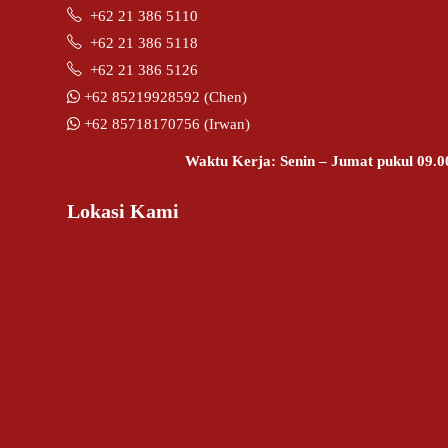
+62 21 386 5110
+62 21 386 5118
+62 21 386 5126
+62 85219928592 (Chen)
+62 85718170756 (Irwan)
Waktu Kerja: Senin – Jumat pukul 09.0
Lokasi Kami