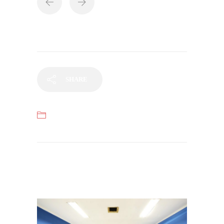
gedung 8 baru
SHARE
Categories
Gedung
,
Parkir
Related items