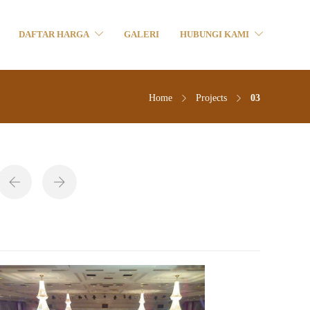
DAFTAR HARGA
GALERI
HUBUNGI KAMI
Home
Projects
03
03