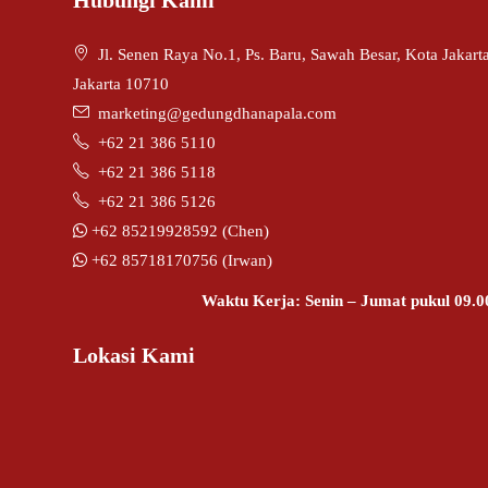
Jl. Senen Raya No.1, Ps. Baru, Sawah Besar, Kota Jakar
Jakarta 10710
marketing@gedungdhanapala.com
+62 21 386 5110
+62 21 386 5118
+62 21 386 5126
+62 85219928592 (Chen)
+62 85718170756 (Irwan)
Waktu Kerja: Senin – Jumat pukul 09.0
Lokasi Kami